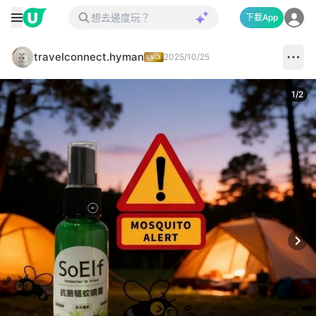
下載App
travelconnect.hyman
2025/10/25
1
/
2
Next