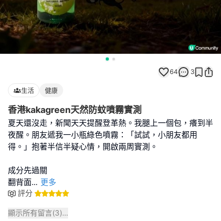
64
3
生活
健康
香港kakagreen天然防蚊噴霧實測
夏天還沒走，新聞天天提醒登革熱。我腿上一個包，癢到半
夜醒。朋友遞我一小瓶綠色噴霧：「試試，小朋友都用
得。」抱著半信半疑心情，開啟兩周實測。
成分先過關
翻背面
...
更多
評分
顯示所有留言(
3
)...