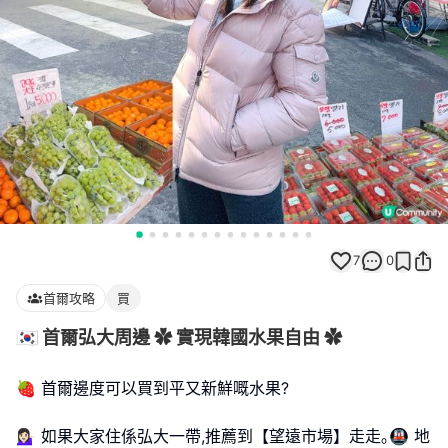
7
0
首爾攻略
買
🇰🇷 首爾弘大周邊 ✿ 實現韓國水果自由 ✿
🍓 首爾邊度可以買到平又新鮮嘅水果?
💁🏻‍♀️ 如果大家住係弘大一帶,推薦到【望遠市場】走走｡🚇 地