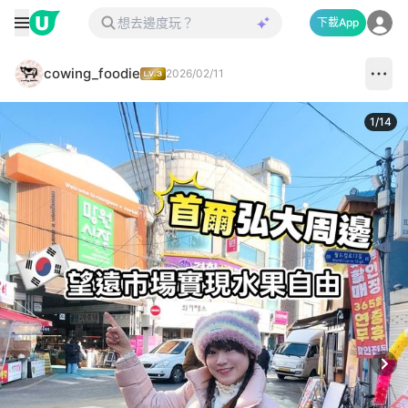
下載App
cowing_foodie
2026/02/11
1
/
14
Next