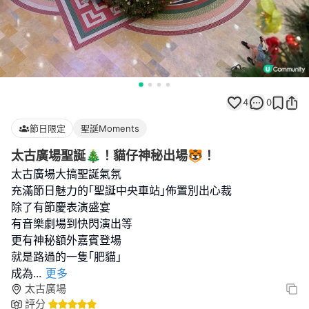
4
0
節日限定
聖誕Moments
太古廣場聖誕🎄！貓仔神秘出場🐯！
太古廣場大搞聖誕氣氛
充滿節日魅力的｢聖誕中央車站｣佈置別出心裁
除了有節慶表演盛宴
有音樂劇場到快閃演出等
更有神秘額外嘉賓登場
就是路過的一隻｢肥貓｣
成為
...
更多
太古廣場
評分