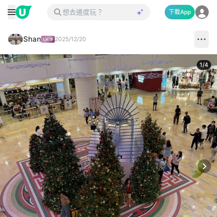
下載App
Shan
2025/12/20
1
/
4
Next