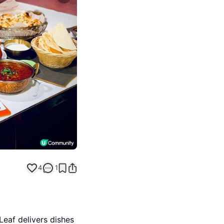
Next slide
4
1
Leaf delivers dishes