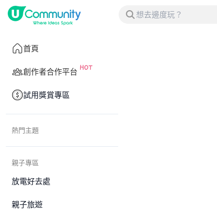
首頁
創作者合作平台
試用獎賞專區
熱門主題
親子專區
放電好去處
親子旅遊