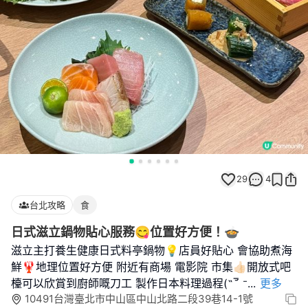
29
4
台北攻略
食
日式滋立鍋物貼心服務😋位置好方便！🍲
滋立主打養生健康日式料亭鍋物💡店員好貼心 會協助煮海
鮮🦞地理位置好方便 附近有商場 電影院 市集👍🏻開放式吧
檯可以欣賞到廚師嘅刀工 製作日本料理過程(˶‾᷄ ⁻
...
更多
10491台灣臺北市中山區中山北路二段39巷14-1號