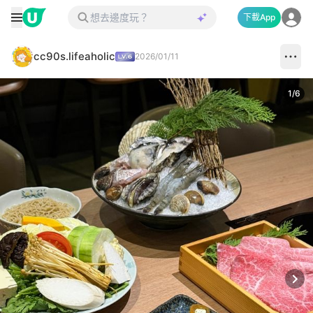
下載App
cc90s.lifeaholic
2026/01/11
1
/
6
Next