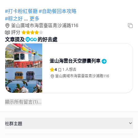
#打卡粉紅餐廳
#自助餐回本攻略
#粽之好
...
更多
釜山廣域市海雲臺區青沙浦路116
評分
文章提及
的好去處
釜山海雲台天空膠囊列車
4
1
人想去
釜山廣域市海雲臺區青沙浦路116
顯示所有留言(
1
)...
社群主題