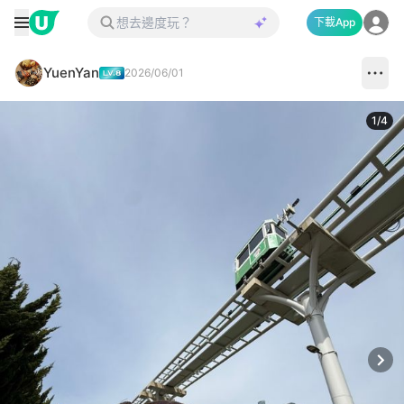
下載App
YuenYan
2026/06/01
1
/
4
Next