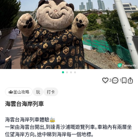
3
1
釜山攻略
玩
打卡
海雲台海岸列車
海雲台海岸列車體驗🚋
一架由海雲台開出,到達青沙浦嘅遊覽列車｡車箱內有兩層坐
位望海岸方向｡途中睇到海岸每一個地標｡