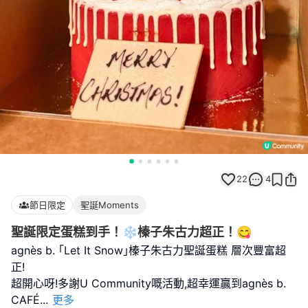
22
4
節日限定
聖誕Moments
聖誕限定蛋糕到手！❄️榛子朱古力超正！😋
agnès b. ｢Let It Snow｣榛子朱古力聖誕蛋糕 層次豐富超
正!
超開心呀!多謝U Community嘅活動,超幸運贏到agnès b.
CAFÉ
...
更多