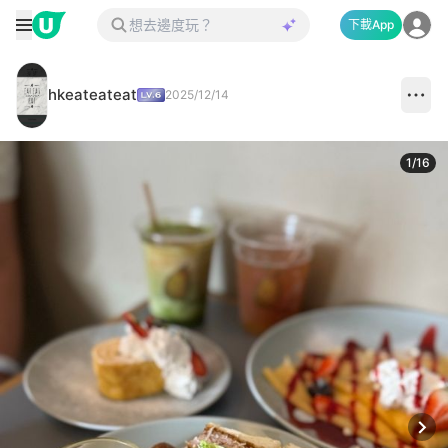
下載App
hkeateateat
2025/12/14
1
/
16
Next