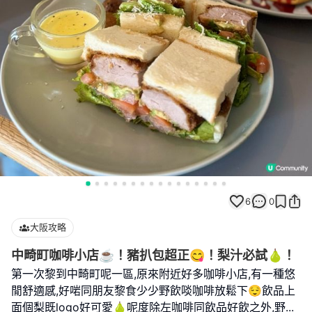
6
0
大阪攻略
中畸町咖啡小店☕️！豬扒包超正😋！梨汁必試🍐！
第一次黎到中畸町呢一區,原來附近好多咖啡小店,有一種悠
閒舒適感,好啱同朋友黎食少少野飲啖咖啡放鬆下😌飲品上
面個梨既logo好可愛🍐呢度除左咖啡同飲品好飲之外,野
...