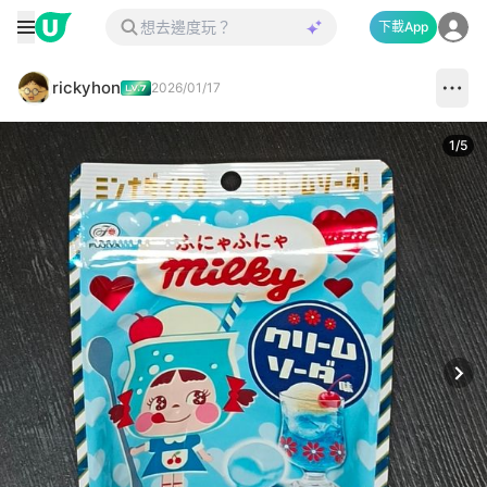
下載App
rickyhon
2026/01/17
1
/
5
Next