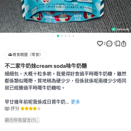
2
1
胃食精選（零食）
不二家牛奶妹cream soda味牛奶糖
細細包，大概十粒多啲。我覺得好食過平時嘅牛奶糖，雖然
都係類似嘅嘢，質地稍為硬少少，但係就係呢兩樣少少唔同
就已經勝過平時嘅牛奶糖啦。
早廿幾年前呢我係成日買牛奶
...
更多
評分
顯示所有留言(
1
)...