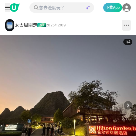
下載App
太太周圍走
2025/12/09
1
/
4
Next