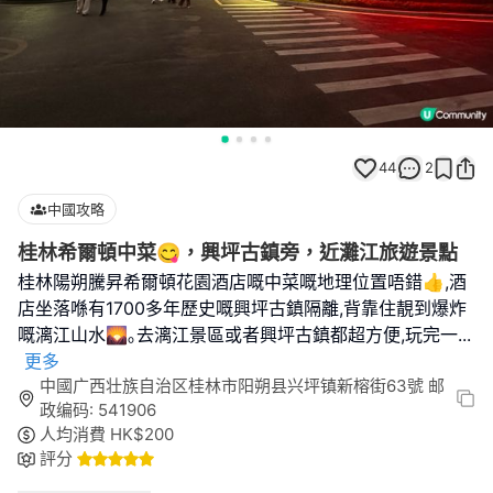
44
2
中國攻略
桂林希爾頓中菜😋，興坪古鎮旁，近灘江旅遊景點
桂林陽朔騰昇希爾頓花園酒店嘅中菜嘅地理位置唔錯👍,酒
店坐落喺有1700多年歷史嘅興坪古鎮隔離,背靠住靚到爆炸
嘅漓江山水🌄｡去漓江景區或者興坪古鎮都超方便,玩完一
...
更多
中國广西壮族自治区桂林市阳朔县兴坪镇新榕街63號 邮
政编码: 541906
人均消費
HK$
200
評分