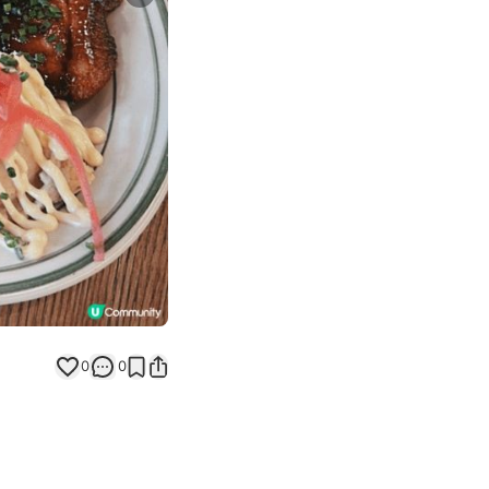
Next slide
0
0