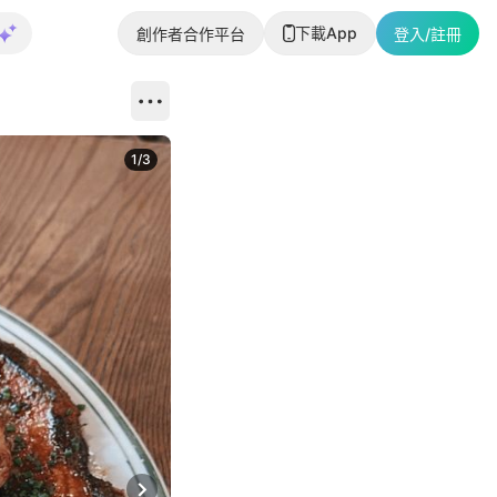
下載App
創作者合作平台
登入/註冊
1
/
3