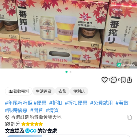
1
0
著數報料
生活百貨
衣飾
便利店
#年尾啤啤佢
#優惠
#折扣
#折扣優惠
#免費試用
#著數
#限時優惠
#開倉
#清貨
香港紅磡船景街黃埔天地
評分
文章提及
的好去處