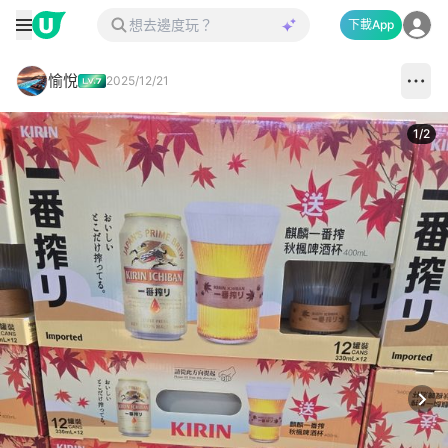
下載App
愉悅
2025/12/21
1
/
2
Next