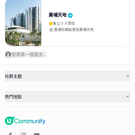
黃埔天地
5
5
人想去
香港紅磡船景街黃埔天地
發表第一個留言...
社群主題
熱門地點