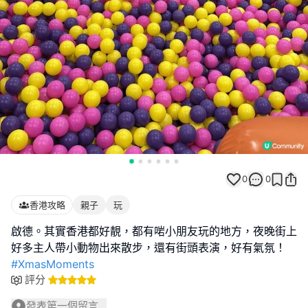
0
0
香港攻略
親子
玩
啟德。其實香港都好靚，都有啱小朋友玩的地方，夜晚街上
#XmasMoments
評分
發表第一個留言...