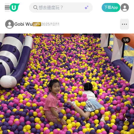
下載App
Gobi Wu
2025/12/11
1
/
6
Next