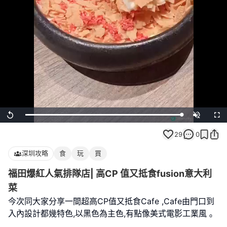
Loaded
:
Replay
Unmute
Full
100.00%
29
0
深圳攻略
食
玩
買
福田爆紅人氣排隊店| 高CP 值又抵食fusion意大利
菜
今次同大家分享一間超高CP值又抵食Cafe ,Cafe由門口到
入內設計都幾特色,以黑色為主色,有點像美式電影工業風 ｡