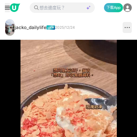
下載App
jacko_dailylife
2025/12/24