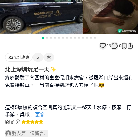
13
0
深圳攻略
玩
食
北上深圳玩足一天✨
終於體驗了向西村的皇室假期水療會，從羅湖口岸出來還有
免費接駁車，一出關直接到店也太方便了吧😎
這棟5層樓的複合空間真的能玩足一整天！水療、按摩、打
手游、桌球
...
更多
評分
發表第一個留言...