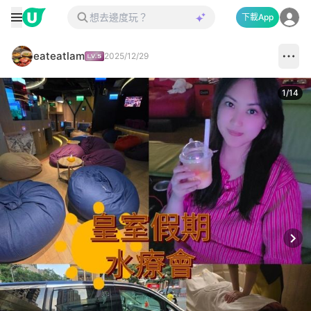
下載App
eateatlam
2025/12/29
1
/
14
Next