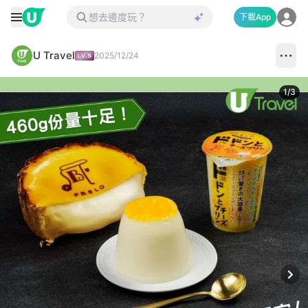
下載App
U Travel
2025/12/24
1
/
3
Next