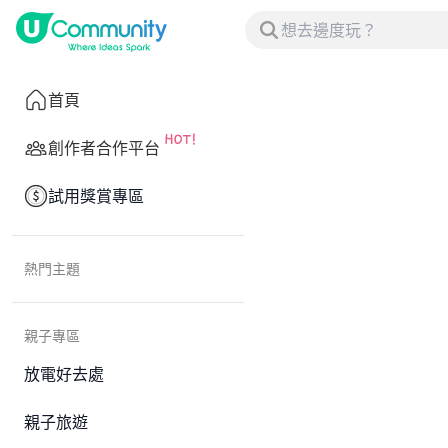
首頁
創作者合作平台
試用獎賞專區
熱門主題
親子專區
放電好去處
親子旅遊