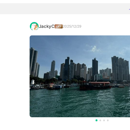
JackyC
2025/12/29