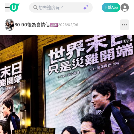
下載App
80 90後為食情侶
2026/02/06
1
/
2
Next