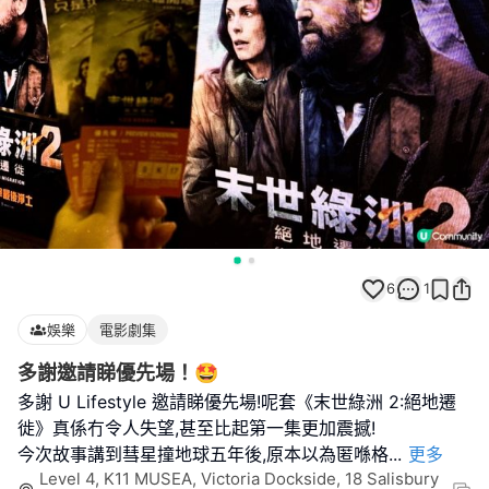
6
1
娛樂
電影劇集
多謝邀請睇優先場！🤩
多謝 U Lifestyle 邀請睇優先場!呢套《末世綠洲 2:絕地遷
徙》真係冇令人失望,甚至比起第一集更加震撼!
今次故事講到彗星撞地球五年後,原本以為匿喺格
...
更多
Level 4, K11 MUSEA, Victoria Dockside, 18 Salisbury