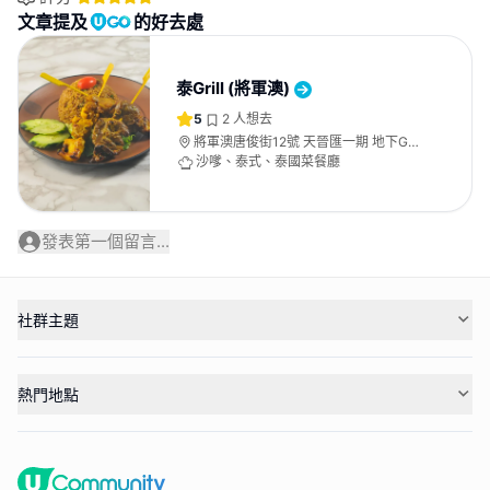
文章提及
的好去處
泰Grill (將軍澳)
5
2
人想去
將軍澳唐俊街12號 天晉匯一期 地下G06
號舖
沙嗲、泰式、泰國菜餐廳
發表第一個留言...
社群主題
熱門地點