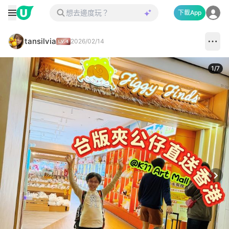
下載App
tansilvia
2026/02/14
1
/
7
Next