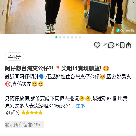
145
19
親子
阿仔想台灣夾公仔?! 📍尖咀11實現願望! 🤩
最近同阿仔傾計🗣️,佢話好挂住台灣夾仔公仔🥳,因為好易夾
🎯,真係笑左😆😆
見阿仔放假,就係要諗下同佢去邊玩🤔🤔,最近碌IG📱比我
見到勁多人去尖沙咀K11玩夾公
...
更多
評分
顯示所有留言(
19
)...