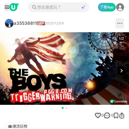
下載App
a35536811
2025/12/09
1
/
2
Next
0
0
潮流玩物