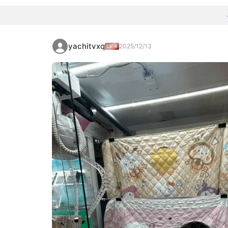
yachitvxq
2025/12/13