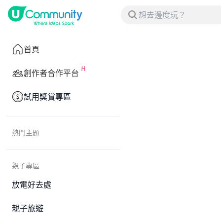
首頁
創作者合作平台
試用獎賞專區
熱門主題
親子專區
放電好去處
親子旅遊