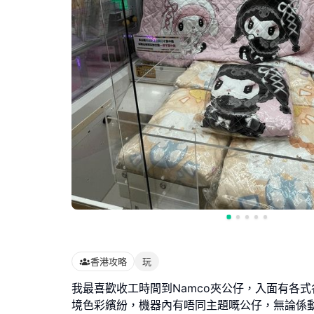
香港攻略
玩
我最喜歡收工時間到Namco夾公仔，入面有各
境色彩繽紛，機器內有唔同主題嘅公仔，無論係