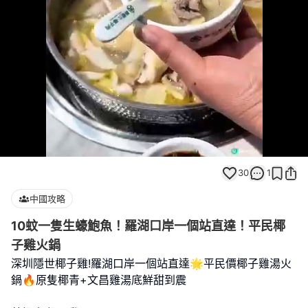
Loaded
:
Unmute
100.00%
30
1
中國攻略
10蚊一隻生蠔鮑魚！羅湖口岸一個站直達！平民椰
子雞火鍋
深圳隱世椰子雞!羅湖口岸一個站直達🌟平民價椰子雞湯火
鍋🔥原隻椰青+文昌雞湯底鮮甜到震