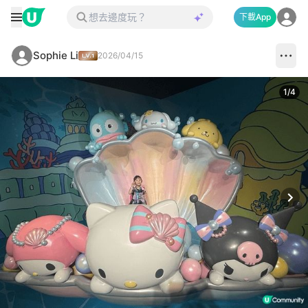
下載App
Sophie Li
2026/04/15
1
/
4
Next