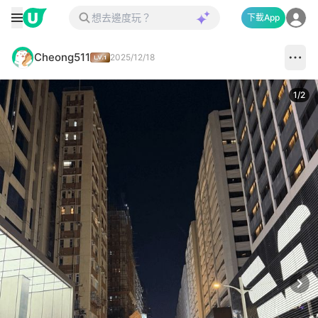
下載App
Cheong511
2025/12/18
1
/
2
Next