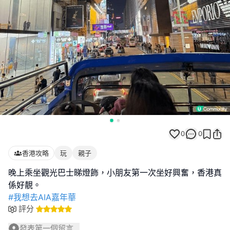
0
0
香港攻略
玩
親子
晚上乘坐觀光巴士睇燈飾，小朋友第一次坐好興奮，香港真
#我想去AIA嘉年華
評分
發表第一個留言...