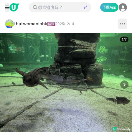
下載App
thatwomaninhk
2025/12/14
1
/
7
Next