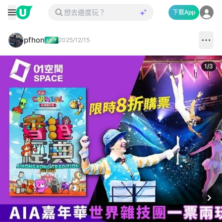
下載App
pfhon
2025/12/15
1
/
3
Next