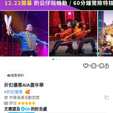
0
0
著數報料
折扣優惠AIA嘉年華
#折扣優惠
🥰
中環海濱活動空間
評分
文章提及
的好去處