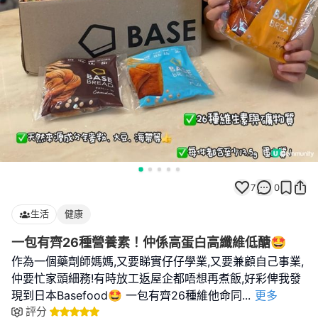
7
0
生活
健康
一包有齊26種營養素！仲係高蛋白高纖維低醣🤩
作為一個藥劑師媽媽,又要睇實仔仔學業,又要兼顧自己事業,
仲要忙家頭細務!有時放工返屋企都唔想再煮飯,好彩俾我發
現到日本Basefood🤩 一包有齊26種維他命同
...
更多
評分