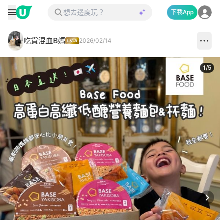
下載App
吃貨混血B媽
2026/02/14
1
/
5
Next