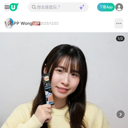
下載App
PP Wong
2025/12/22
1
/
3
Next