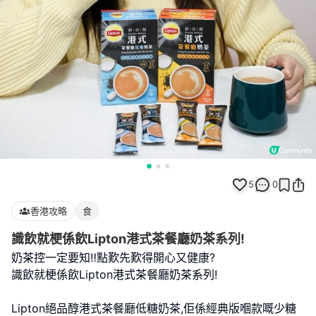
5
0
香港攻略
食
識飲就梗係飲Lipton港式茶餐廳奶茶系列!
奶茶控一定要知‼️點歎先歎得開心又健康?
識飲就梗係飲Lipton港式茶餐廳奶茶系列!
Lipton絕品醇港式茶餐廳低糖奶茶,佢係經典版嗰款嘅少糖