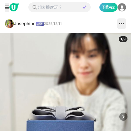
下載App
Josephine
2025/12/11
1
/
9
Next