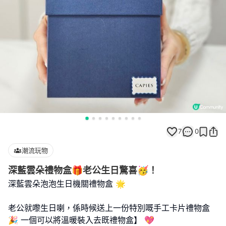
7
0
潮流玩物
深藍雲朵禮物盒🎁老公生日驚喜🥳！
深藍雲朵泡泡生日機關禮物盒 🌟
老公就嚟生日喇，係時候送上一份特別嘅手工卡片禮物盒
🎉 一個可以將溫暖裝入去既禮物盒】 💖