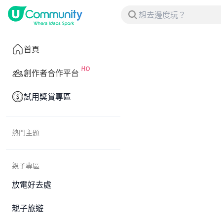
首頁
創作者合作平台
試用獎賞專區
熱門主題
親子專區
放電好去處
親子旅遊