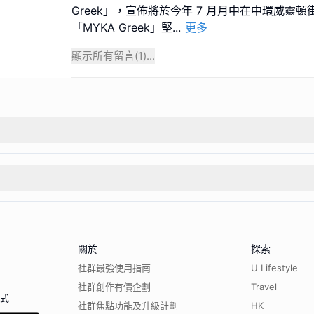
Greek」，宣佈將於今年 7 月月中在中環威靈
「MYKA Greek」堅
...
更多
顯示所有留言(
1
)...
關於
探索
社群最強使用指南
U Lifestyle
社群創作有價企劃
Travel
程式
社群焦點功能及升級計劃
HK