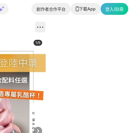
下載App
創作者合作平台
登入/註冊
1
/
5