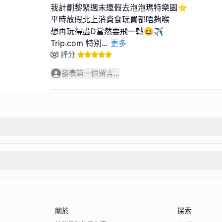
我計劃黎緊週末連假去泡泡瑪特樂園⭐
平時放假北上消費食玩買都唔夠喉
想再玩得盡D當然要飛一轉😆✈️
Trip.com 特別
...
更多
評分
發表第一個留言...
關於
探索