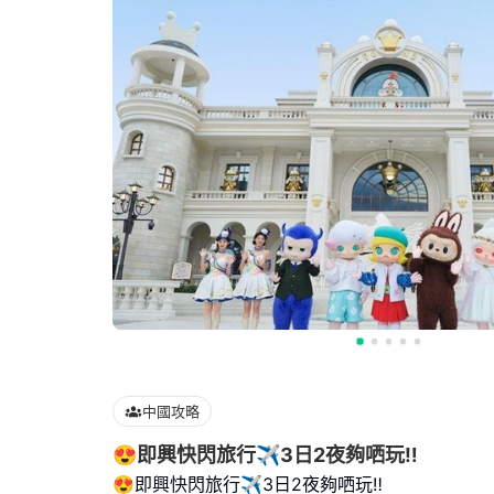
中國攻略
😍即興快閃旅行✈️3日2夜夠哂玩‼️
😍即興快閃旅行✈️3日2夜夠哂玩‼️