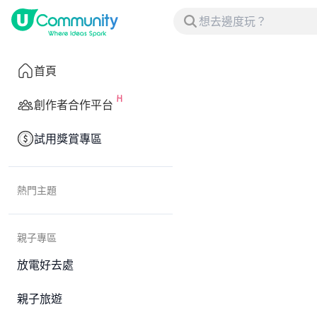
首頁
創作者合作平台
試用獎賞專區
熱門主題
親子專區
放電好去處
親子旅遊