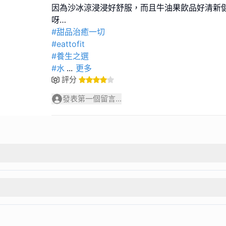
因為沙冰涼浸浸好舒服，而且牛油果飲品好清新
#甜品治癒一切
#eattofit
#養生之選
#水
...
更多
評分
發表第一個留言...