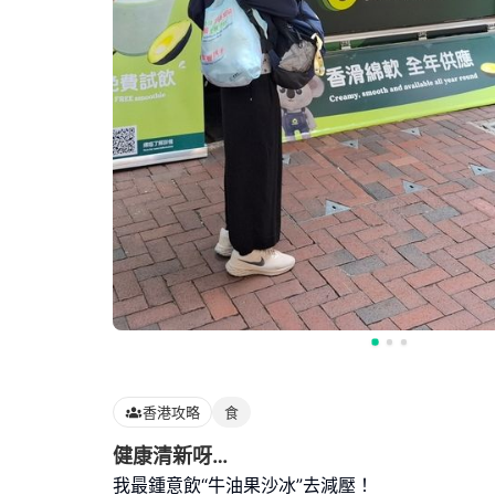
香港攻略
食
健康清新呀…
我最鍾意飲“牛油果沙冰”去減壓！