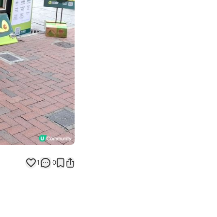
Next slide
1
0