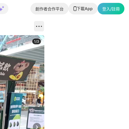
下載App
創作者合作平台
登入/註冊
1
/
3