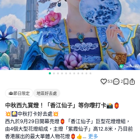
53
2
節日限定
地區好去處
中秋西九賞燈！「香江仙子」等你嚟打卡📸🏮
💥🎑中秋打卡好去處💥
西九於9月29日開幕亮燈🏮「香江仙子」巨型花燈燈組，
由4個大型花燈組成，主燈「紫霞仙子」高12.8米，乃目前
香港展出的最大單體人物花燈🏮👍
...
更多