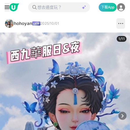
下載App
hohoyan
2025/10/01
1
/
11
Next