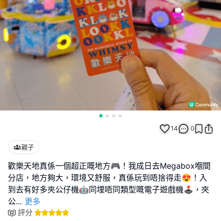
14
0
親子
歡樂天地真係一個超正嘅地方🎮！我成日去Megabox嗰間
分店，地方夠大，環境又舒服，真係玩到唔捨得走😍！入
到去有好多夾公仔機🤖同埋唔同類型嘅電子遊戲機🕹️，夾
公
...
更多
評分