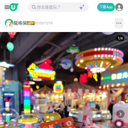
下載App
龍格保
2025/12/16
1
/
4
Next