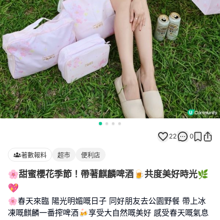
22
0
著數報料
超市
便利店
🌸甜蜜櫻花季節！帶著麒麟啤酒🍺共度美好時光🌿
💖
🌸春天來臨 陽光明媚嘅日子 同好朋友去公園野餐 帶上冰
凍嘅麒麟一番搾啤酒🍻享受大自然嘅美好 感受春天嘅氣息