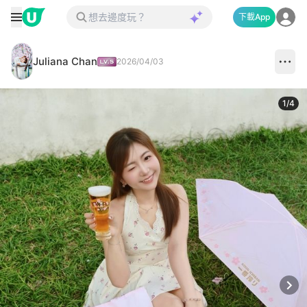
下載App
Juliana Chan
2026/04/03
1
/
4
Next