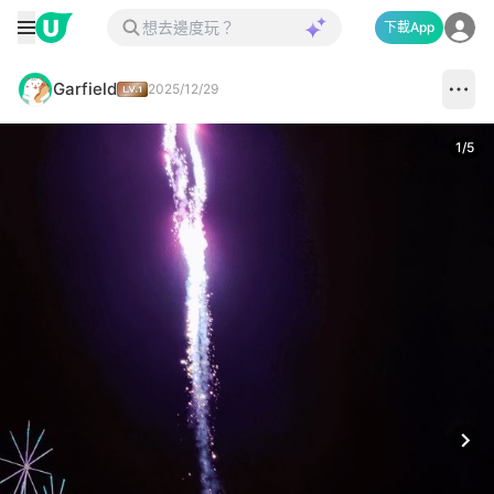
下載App
Garfield
2025/12/29
1
/
5
Next