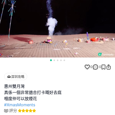
0
0
深圳攻略
惠州雙月灣
真係一個非常適合打卡嘅好去庭
#XmasMoments
評分