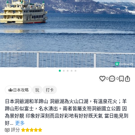
0
0
日本攻略
玩
打卡
日本洞爺湖和羊蹄山 洞爺湖為火山口湖，有溫泉花火；羊
蹄山形似富士，名水湧出。兩者皆屬支笏洞爺國立公園 因
為景好靚 印象好深刻而且好彩地有好好既天氣 當日能見到
好
...
更多
評分