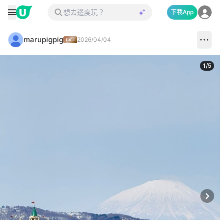
下載App
marupigpig
2026/04/04
1
/
5
Next