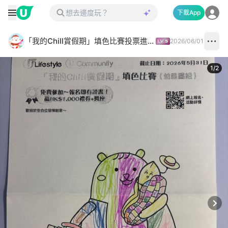
下載App
「我的Chill賞假期」填色比賽投票進行中✅
2026/06/01
1
/
2
Next