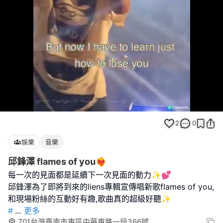
Loaded
:
Unmute
100.00%
2
0
娛樂
音樂
邱鋒澤 flames of you❤️‍🔥
每一次的見面都是延續下一次見面的動力✨💕
邱鋒澤為了即將到來的liens專輯宣傳唱新歌flames of you,
#
...
更多
701台灣臺南市東區中華東路一段366號