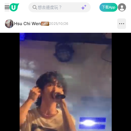
下載App
Hsu Chi Wen
2025/10/26