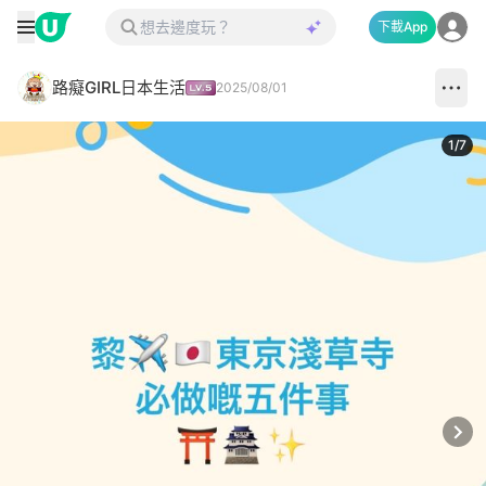
下載App
路癡GIRL日本生活
2025/08/01
1
/
7
Next