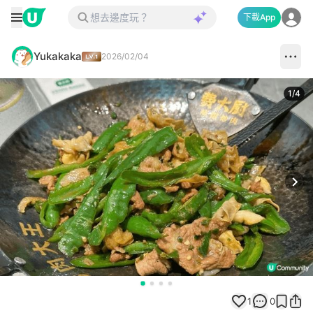
下載App
Yukakaka
2026/02/04
1
/
4
Next
1
0