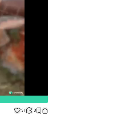
Unmute
31
3