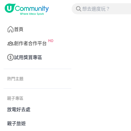
首頁
創作者合作平台
試用獎賞專區
熱門主題
親子專區
放電好去處
親子旅遊