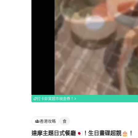
Loaded
:
100.00%
打卡即賞超市現金券！
香港攻略
食
達摩主題日式餐廳🇯🇵！生日畫碟超靚🎂！