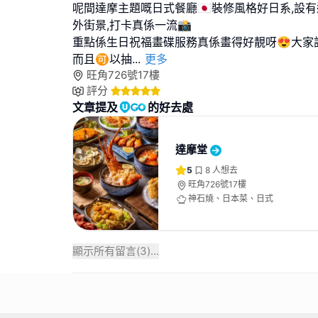
呢間達摩主題嘅日式餐廳🇯🇵裝修風格好日系,設
外街景,打卡真係一流📸
重點係生日祝福畫碟服務真係畫得好靚呀😍大家
而且🉑以抽
...
更多
旺角726號17樓
評分
文章提及
的好去處
達摩堂
5
8
人想去
旺角726號17樓
神石燒、日本菜、日式
顯示所有留言(
3
)...