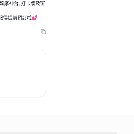
有達摩神台､打卡牆及窗
記得提前預訂啦💕