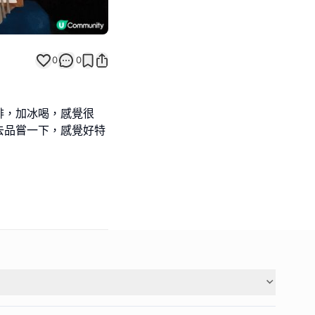
0
0
啡，加冰喝，感覺很
去品嘗一下，感覺好特