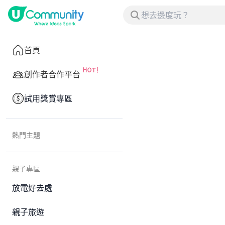
首頁
創作者合作平台
試用獎賞專區
熱門主題
親子專區
放電好去處
親子旅遊