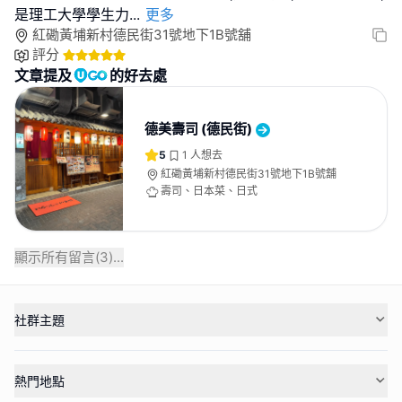
是理工大學學生力
...
更多
紅磡黃埔新村德民街31號地下1B號舖
評分
文章提及
的好去處
德美壽司 (德民街)
5
1
人想去
紅磡黃埔新村德民街31號地下1B號舖
壽司、日本菜、日式
顯示所有留言(
3
)...
社群主題
熱門地點