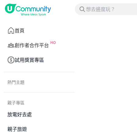
首頁
創作者合作平台
試用獎賞專區
熱門主題
親子專區
放電好去處
親子旅遊