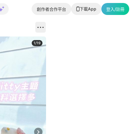
下載App
創作者合作平台
登入/註冊
1
/
19