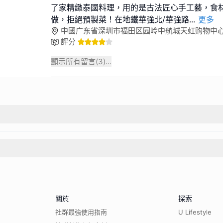
了家精緻泰國料理，用的是古法匠心手工藝，食
做，拒絕預製菜！在地鐵華強北/華強路
...
更多
中國广东省深圳市福田区园岭中航城天虹购物中心 邮政
評分
顯示所有留言(
3
)...
關於
探索
社群最強使用指南
U Lifestyle