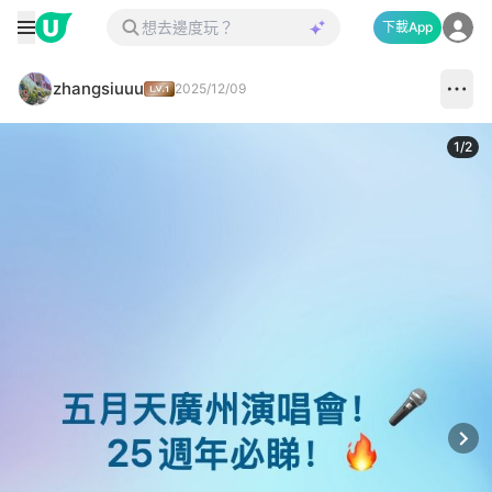
下載App
zhangsiuuu
2025/12/09
1
/
2
Next