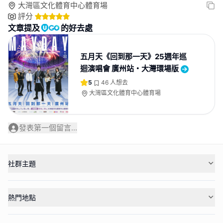
大灣區文化體育中心體育場
評分
文章提及
的好去處
五月天《回到那一天》25週年巡
迴演唱會 廣州站・大灣環場版
5
46
人想去
大灣區文化體育中心體育場
發表第一個留言...
社群主題
熱門地點