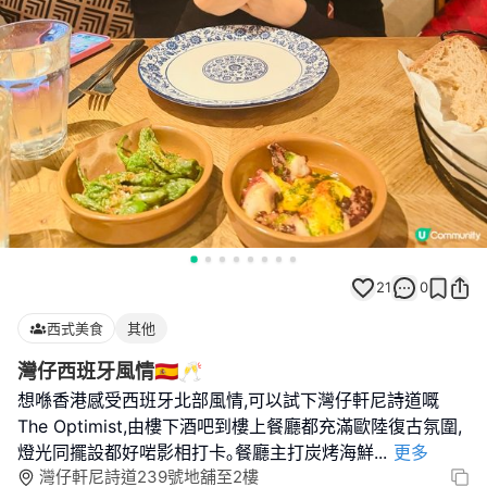
21
0
西式美食
其他
灣仔西班牙風情🇪🇸🥂
想喺香港感受西班牙北部風情,可以試下灣仔軒尼詩道嘅
The Optimist,由樓下酒吧到樓上餐廳都充滿歐陸復古氛圍,
燈光同擺設都好啱影相打卡｡餐廳主打炭烤海鮮
...
更多
灣仔軒尼詩道239號地舖至2樓