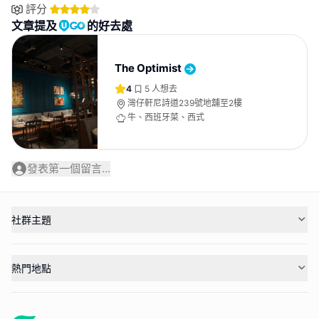
評分
文章提及
的好去處
The Optimist
4
5
人想去
灣仔軒尼詩道239號地舖至2樓
牛、西班牙菜、西式
發表第一個留言...
社群主題
熱門地點