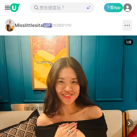
下載App
Misslittlesita
2026/01/10
1
/
8
Next