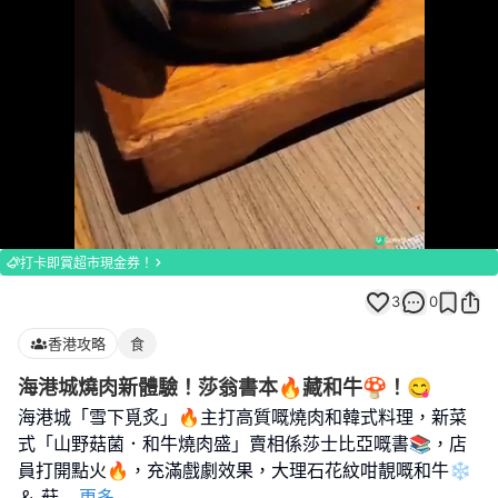
Loaded
:
Unmute
100.00%
打卡即賞超市現金券！
3
0
香港攻略
食
海港城燒肉新體驗！莎翁書本🔥藏和牛🍄！😋
海港城「雪下覓炙」🔥主打高質嘅燒肉和韓式料理，新菜
式「山野菇菌．和牛燒肉盛」賣相係莎士比亞嘅書📚，店
員打開點火🔥，充滿戲劇效果，大理石花紋咁靚嘅和牛❄️
＆ 菇
...
更多