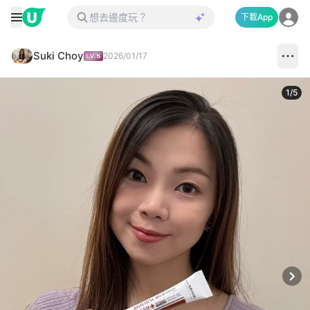
下載App
Suki Choy
2026/01/17
1
/
5
Next