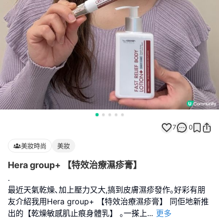
7
0
美妝時尚
美妝
Hera group+ 【特效治療濕疹膏】
.
最近天氣乾燥､加上壓力又大,搞到皮膚濕疹發作｡好彩有朋
友介紹我用Hera group+ 【特效治療濕疹膏】 同佢地新推
出的【乾燥敏感肌止痕身體乳】 ｡一搽上
...
更多